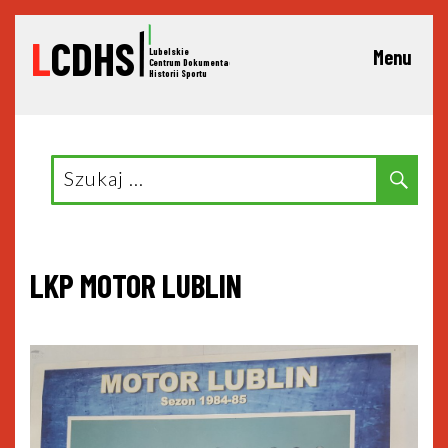
L
CDHS
Lubelskie
Menu
C
entrum Dokumentacji
Historii Sportu
Search
Sear
for:
LKP MOTOR LUBLIN