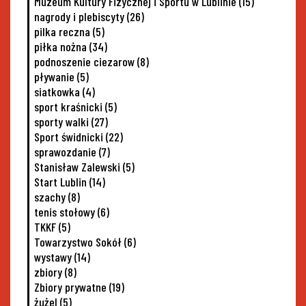
Muzeum Kultury Fizycznej i Sportu w Lublinie
(15)
nagrody i plebiscyty
(26)
pilka reczna
(5)
piłka nożna
(34)
podnoszenie ciezarow
(8)
pływanie
(5)
siatkowka
(4)
sport kraśnicki
(5)
sporty walki
(27)
Sport świdnicki
(22)
sprawozdanie
(7)
Stanisław Zalewski
(5)
Start Lublin
(14)
szachy
(8)
tenis stołowy
(6)
TKKF
(5)
Towarzystwo Sokół
(6)
wystawy
(14)
zbiory
(8)
Zbiory prywatne
(19)
żużel
(5)