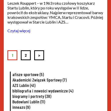
Leszek Rouppert – w 1963 roku czołowy koszykarz
Startu Lublin, który po roku występów w II lidze,
powrócił do ekstraklasy. Najpierw reprezentował barwy
krakowskich zespołów: YMCA, Startu i Cracovii. Później
występował w Starcie Lublin i AZS…
Czytaj więcej
Stronicowanie
1
2
>
Page
Page
wpisów
afisze sportowe
(5)
Akademicki Związek Sportowy
(7)
AZS Lublin
(41)
bibliografia i nowości wydawnicze
(4)
biogramy i portrety
(38)
Budowlani Lublin
(11)
inneazs
(9)