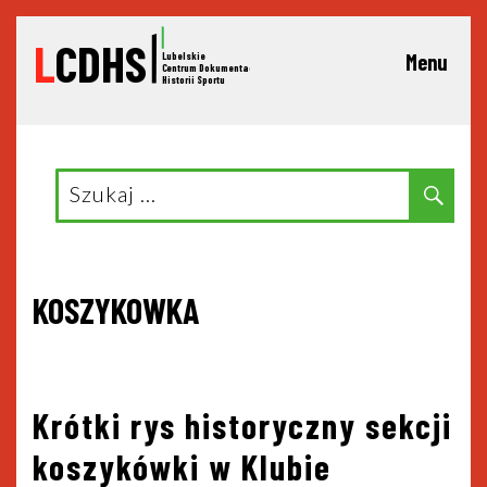
L
CDHS
Lubelskie
Menu
C
entrum Dokumentacji
Historii Sportu
Search
Sear
for:
KOSZYKOWKA
Krótki rys historyczny sekcji
koszykówki w Klubie