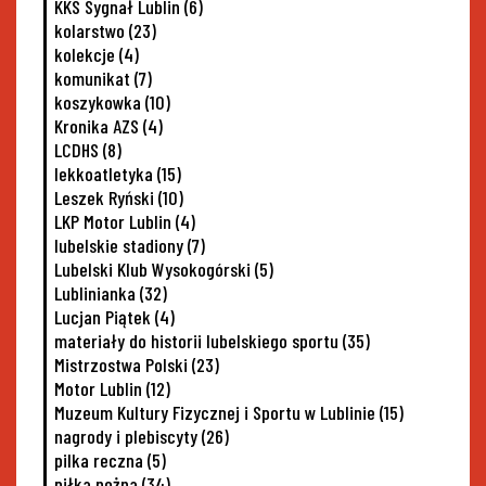
KKS Sygnał Lublin
(6)
kolarstwo
(23)
kolekcje
(4)
komunikat
(7)
koszykowka
(10)
Kronika AZS
(4)
LCDHS
(8)
lekkoatletyka
(15)
Leszek Ryński
(10)
LKP Motor Lublin
(4)
lubelskie stadiony
(7)
Lubelski Klub Wysokogórski
(5)
Lublinianka
(32)
Lucjan Piątek
(4)
materiały do historii lubelskiego sportu
(35)
Mistrzostwa Polski
(23)
Motor Lublin
(12)
Muzeum Kultury Fizycznej i Sportu w Lublinie
(15)
nagrody i plebiscyty
(26)
pilka reczna
(5)
piłka nożna
(34)