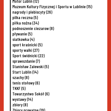
Motor Lublin
(12)
Muzeum Kultury Fizycznej i Sportu w Lublinie
(15)
nagrody i plebiscyty
(26)
pilka reczna
(5)
piłka nożna
(34)
podnoszenie ciezarow
(8)
pływanie
(5)
siatkowka
(4)
sport kraśnicki
(5)
sporty walki
(27)
Sport świdnicki
(22)
sprawozdanie
(7)
Stanisław Zalewski
(5)
Start Lublin
(14)
szachy
(8)
tenis stołowy
(6)
TKKF
(5)
Towarzystwo Sokół
(6)
wystawy
(14)
zbiory
(8)
Zbiory prywatne
(19)