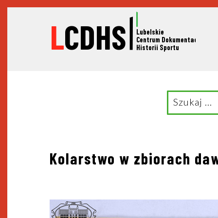
L
CDHS
Lubelskie
C
entrum Dokumentacji
Historii Sportu
Search
for:
Nawigacja
Kolarstwo w zbiorach da
wpisu