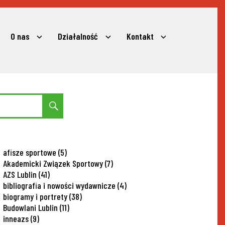
O nas
Działalność
Kontakt
expand
expand
expand
child
child
child
menu
menu
menu
Search
afisze sportowe
(5)
Akademicki Związek Sportowy
(7)
AZS Lublin
(41)
bibliografia i nowości wydawnicze
(4)
biogramy i portrety
(38)
Budowlani Lublin
(11)
inneazs
(9)