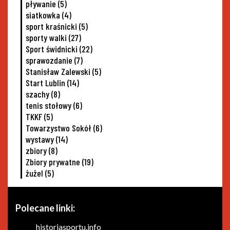
pływanie
(5)
siatkowka
(4)
sport kraśnicki
(5)
sporty walki
(27)
Sport świdnicki
(22)
sprawozdanie
(7)
Stanisław Zalewski
(5)
Start Lublin
(14)
szachy
(8)
tenis stołowy
(6)
TKKF
(5)
Towarzystwo Sokół
(6)
wystawy
(14)
zbiory
(8)
Zbiory prywatne
(19)
żużel
(5)
Polecane linki:
historiasportu.info