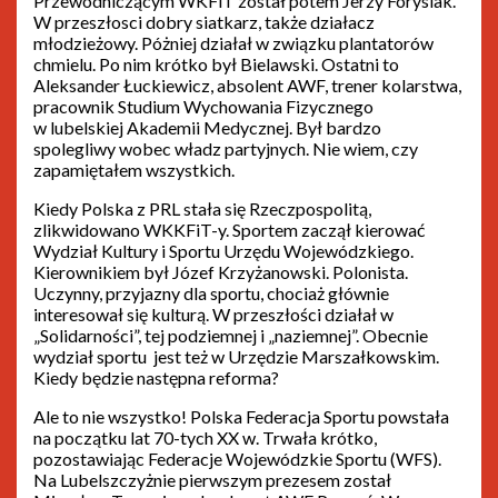
Przewodniczącym WKFiT został potem Jerzy Forysiak.
W przeszłosci dobry siatkarz, także działacz
młodzieżowy. Póżniej działał w związku plantatorów
chmielu. Po nim krótko był Bielawski. Ostatni to
Aleksander Łuckiewicz, absolent AWF, trener kolarstwa,
pracownik Studium Wychowania Fizycznego
w lubelskiej Akademii Medycznej. Był bardzo
spolegliwy wobec władz partyjnych. Nie wiem, czy
zapamiętałem wszystkich.
Kiedy Polska z PRL stała się Rzeczpospolitą,
zlikwidowano WKKFiT-y. Sportem zaczął kierować
Wydział Kultury i Sportu Urzędu Wojewódzkiego.
Kierownikiem był Józef Krzyżanowski. Polonista.
Uczynny, przyjazny dla sportu, chociaż głównie
interesował się kulturą. W przeszłości działał w
„Solidarności”, tej podziemnej i „naziemnej”. Obecnie
wydział sportu jest też w Urzędzie Marszałkowskim.
Kiedy będzie następna reforma?
Ale to nie wszystko! Polska Federacja Sportu powstała
na początku lat 70-tych XX w. Trwała krótko,
pozostawiając Federacje Wojewódzkie Sportu (WFS).
Na Lubelszczyżnie pierwszym prezesem został