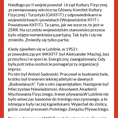
Niedługo po II wojnie powstał Urząd Kultury Fizycznej
przemianowany wkróce na Główny Komitet Kultury
Fizycznej i Turystyki (GKKFiT) z odpowiednikami w
województwach i powiatach (Wojewódzkie KFiT i
Powiatowe KKFiT). Ta samo, jak we wzorze, to jest w
ZSRR. Na szczeblu wojewódzkim stanowisko prezesa
było objęte nomenklaturą partyjną. Tak było i się nie
zmieniło. Zmieniły się tylko partie.
Kiedy zjawiłem się w Lublinie, w 1952 r.
przewodniczącym WKKFiT był Aleksander Machaj, bez
przeszłosci w sporcie. Energiczny, zaangażowany. Gdy
była potrzeba osobsicie pomagał przy organizacji
imprez.
Po nim był Antoni Sadowski. Pracował w budownictwie,
krótko był trenerem lekkiej atletyki w dawnych
„Budowlanych”. Tyle o nim zapamiętałem. Następnie był
Mieczysław Niewiadomski. Absolwent Akademii
Wychowania Fizycznego, trener pływania.W Lublinie nie
było wówczas basenów do treningu wyczynowego, a te
istniejące były raczej kąpieliskami. Wyjechał do stolicy,
gdzie został prezesem Polskiego Związku Pływackiego.