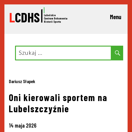
L
CDHS
Lubelskie
Menu
C
entrum Dokumentacji
Historii Sportu
Search
Sear
for:
Dariusz Słapek
Oni kierowali sportem na
Lubelszczyźnie
14 maja 2026