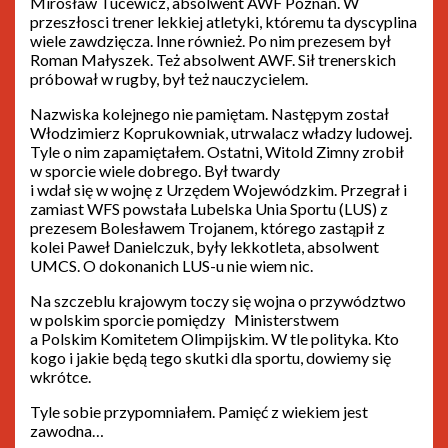
Mirosław Tucewicz, absolwent AWF Poznań. W
przeszłosci trener lekkiej atletyki, któremu ta dyscyplina
wiele zawdzięcza. Inne również. Po nim prezesem był
Roman Małyszek. Też absolwent AWF. Sił trenerskich
próbował w rugby, był też nauczycielem.
Nazwiska kolejnego nie pamiętam. Następym został
Włodzimierz Koprukowniak, utrwalacz władzy ludowej.
Tyle o nim zapamiętałem. Ostatni, Witold Zimny zrobił
w sporcie wiele dobrego. Był twardy
i wdał się w wojnę z Urzędem Wojewódzkim. Przegrał i
zamiast WFS powstała Lubelska Unia Sportu (LUS) z
prezesem Bolesławem Trojanem, którego zastąpił z
kolei Paweł Danielczuk, były lekkotleta, absolwent
UMCS. O dokonanich LUS-u nie wiem nic.
Na szczeblu krajowym toczy się wojna o przywództwo
w polskim sporcie pomiędzy Ministerstwem
a Polskim Komitetem Olimpijskim. W tle polityka. Kto
kogo i jakie będą tego skutki dla sportu, dowiemy się
wkrótce.
Tyle sobie przypomniałem. Pamięć z wiekiem jest
zawodna…