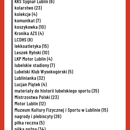
KKS Sygnał Lublin
(6)
kolarstwo
(23)
kolekcje
(4)
komunikat
(7)
koszykowka
(10)
Kronika AZS
(4)
LCDHS
(8)
lekkoatletyka
(15)
Leszek Ryński
(10)
LKP Motor Lublin
(4)
lubelskie stadiony
(7)
Lubelski Klub Wysokogórski
(5)
Lublinianka
(32)
Lucjan Piątek
(4)
materiały do historii lubelskiego sportu
(35)
Mistrzostwa Polski
(23)
Motor Lublin
(12)
Muzeum Kultury Fizycznej i Sportu w Lublinie
(15)
nagrody i plebiscyty
(26)
pilka reczna
(5)
piłka nożna
(34)