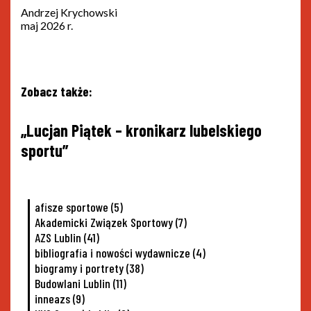
Andrzej Krychowski
maj 2026 r.
Zobacz także:
Nawigacja
„Lucjan Piątek – kronikarz lubelskiego
wpisu
sportu”
afisze sportowe
(5)
Akademicki Związek Sportowy
(7)
AZS Lublin
(41)
bibliografia i nowości wydawnicze
(4)
biogramy i portrety
(38)
Budowlani Lublin
(11)
inneazs
(9)