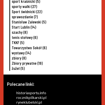
sport kraśnicki
(5)
sporty walki
(27)
Sport świdnicki
(22)
sprawozdanie
(7)
Stanisław Zalewski
(5)
Start Lublin
(14)
szachy
(8)
tenis stołowy
(6)
TKKF
(5)
Towarzystwo Sokół
(6)
wystawy
(14)
zbiory
(8)
Zbiory prywatne
(19)
żużel
(5)
Polecane linki:
historiasportu.info
rocznikpilkarski.pl
ryneklubelski.pl