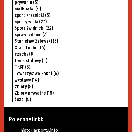
pływanie
(5)
siatkowka
(4)
sport kraśnicki
(5)
sporty walki
(27)
Sport świdnicki
(22)
sprawozdanie
(7)
Stanisław Zalewski
(5)
Start Lublin
(14)
szachy
(8)
tenis stołowy
(6)
TKKF
(5)
Towarzystwo Sokół
(6)
wystawy
(14)
zbiory
(8)
Zbiory prywatne
(19)
żużel
(5)
Polecane linki:
historiasportu.info