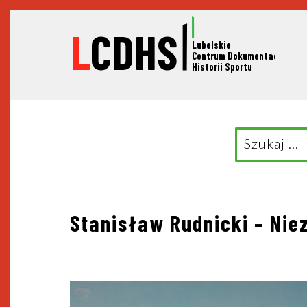
L
CDHS
Lubelskie
C
entrum Dokumentacji
Historii Sportu
Search
for:
Nawigacja
Stanisław Rudnicki – Ni
wpisu