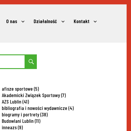
O nas
Działalność
Kontakt
expand
expand
expand
child
child
child
menu
menu
menu
Search
afisze sportowe
(5)
Akademicki Związek Sportowy
(7)
AZS Lublin
(41)
bibliografia i nowości wydawnicze
(4)
biogramy i portrety
(38)
Budowlani Lublin
(11)
inneazs
(9)