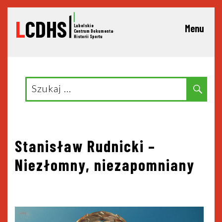
L
CDHS
Lubelskie
Menu
C
entrum Dokumentacji
Historii Sportu
Search
Sear
for:
Nawigacja
Stanisław Rudnicki –
Niezłomny, niezapomniany
wpisu