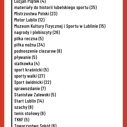
Lucjan Piątek
(4)
materiały do historii lubelskiego sportu
(35)
Mistrzostwa Polski
(23)
Motor Lublin
(12)
Muzeum Kultury Fizycznej i Sportu w Lublinie
(15)
nagrody i plebiscyty
(26)
pilka reczna
(5)
piłka nożna
(34)
podnoszenie ciezarow
(8)
pływanie
(5)
siatkowka
(4)
sport kraśnicki
(5)
sporty walki
(27)
Sport świdnicki
(22)
sprawozdanie
(7)
Stanisław Zalewski
(5)
Start Lublin
(14)
szachy
(8)
tenis stołowy
(6)
TKKF
(5)
Towarzystwo Sokół
(6)