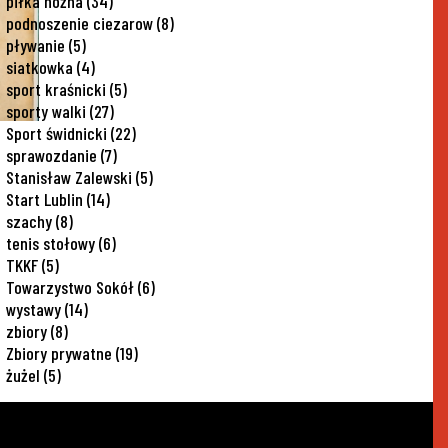
piłka nożna
(34)
podnoszenie ciezarow
(8)
pływanie
(5)
siatkowka
(4)
sport kraśnicki
(5)
sporty walki
(27)
Sport świdnicki
(22)
sprawozdanie
(7)
Stanisław Zalewski
(5)
Start Lublin
(14)
szachy
(8)
tenis stołowy
(6)
TKKF
(5)
Towarzystwo Sokół
(6)
wystawy
(14)
zbiory
(8)
Zbiory prywatne
(19)
żużel
(5)