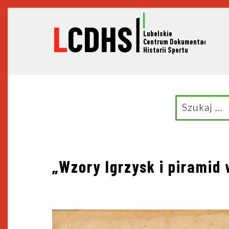
L
CDHS
Lubelskie
C
entrum Dokumentacji
Historii Sportu
Search
for:
Nawigacja
„Wzory Igrzysk i piramid
wpisu