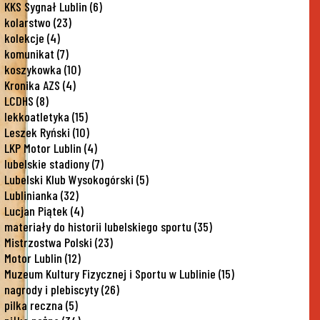
KKS Sygnał Lublin
(6)
kolarstwo
(23)
kolekcje
(4)
komunikat
(7)
koszykowka
(10)
Kronika AZS
(4)
LCDHS
(8)
lekkoatletyka
(15)
Leszek Ryński
(10)
LKP Motor Lublin
(4)
lubelskie stadiony
(7)
Lubelski Klub Wysokogórski
(5)
Lublinianka
(32)
Lucjan Piątek
(4)
materiały do historii lubelskiego sportu
(35)
Mistrzostwa Polski
(23)
Motor Lublin
(12)
Muzeum Kultury Fizycznej i Sportu w Lublinie
(15)
nagrody i plebiscyty
(26)
pilka reczna
(5)