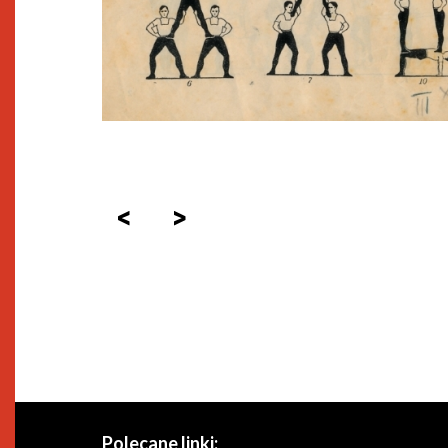
<
>
Polecane linki: