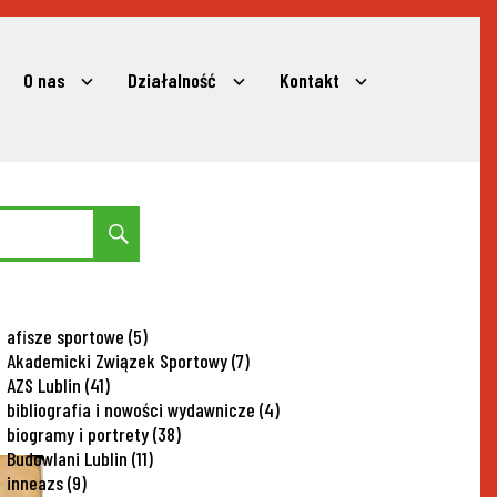
O nas
Działalność
Kontakt
expand
expand
expand
child
child
child
menu
menu
menu
Search
afisze sportowe
(5)
Akademicki Związek Sportowy
(7)
AZS Lublin
(41)
bibliografia i nowości wydawnicze
(4)
biogramy i portrety
(38)
Budowlani Lublin
(11)
inneazs
(9)