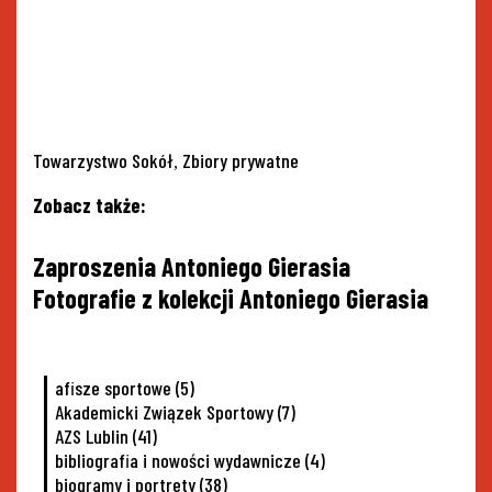
Tags
Towarzystwo Sokół
Zbiory prywatne
,
Zobacz także:
Nawigacja
Zaproszenia Antoniego Gierasia
wpisu
Fotografie z kolekcji Antoniego Gierasia
afisze sportowe
(5)
Akademicki Związek Sportowy
(7)
AZS Lublin
(41)
bibliografia i nowości wydawnicze
(4)
biogramy i portrety
(38)