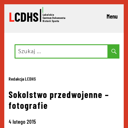
L
CDHS
Lubelskie
Menu
C
entrum Dokumentacji
Historii Sportu
Search
Sear
for:
Redakcja LCDHS
Sokolstwo przedwojenne –
fotografie
4 lutego 2015