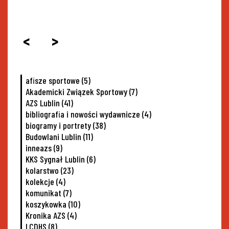
<
>
afisze sportowe
(5)
Akademicki Związek Sportowy
(7)
AZS Lublin
(41)
bibliografia i nowości wydawnicze
(4)
biogramy i portrety
(38)
Budowlani Lublin
(11)
inneazs
(9)
KKS Sygnał Lublin
(6)
kolarstwo
(23)
kolekcje
(4)
komunikat
(7)
koszykowka
(10)
Kronika AZS
(4)
LCDHS
(8)