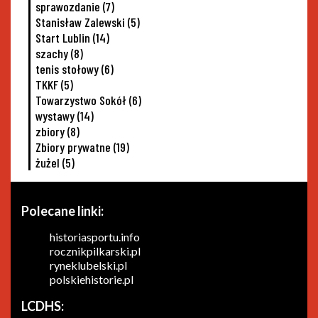
sprawozdanie
(7)
Stanisław Zalewski
(5)
Start Lublin
(14)
szachy
(8)
tenis stołowy
(6)
TKKF
(5)
Towarzystwo Sokół
(6)
wystawy
(14)
zbiory
(8)
Zbiory prywatne
(19)
żużel
(5)
Polecane linki:
historiasportu.info
rocznikpilkarski.pl
ryneklubelski.pl
polskiehistorie.pl
LCDHS: