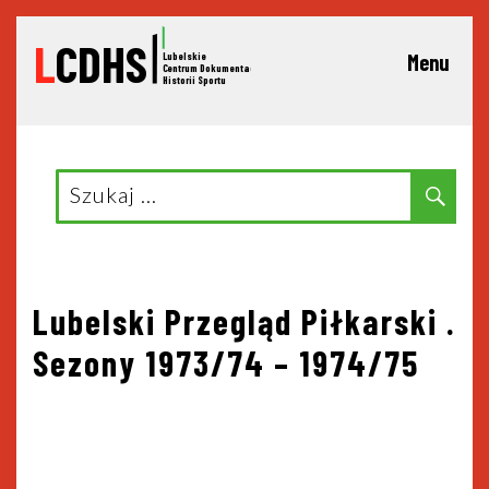
L
CDHS
Lubelskie
Menu
C
entrum Dokumentacji
Historii Sportu
Search
Sear
for:
Nawigacja
Lubelski Przegląd Piłkarski .
Sezony 1973/74 – 1974/75
wpisu