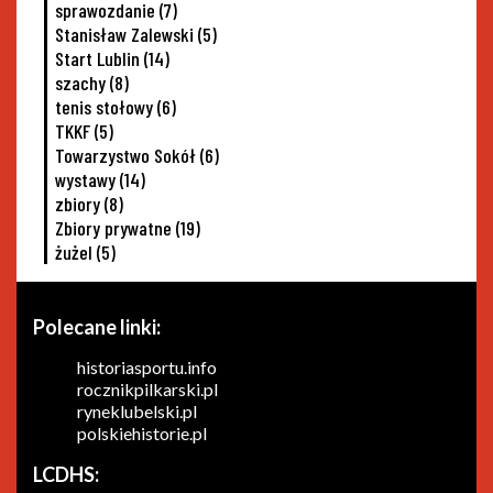
sprawozdanie
(7)
Stanisław Zalewski
(5)
Start Lublin
(14)
szachy
(8)
tenis stołowy
(6)
TKKF
(5)
Towarzystwo Sokół
(6)
wystawy
(14)
zbiory
(8)
Zbiory prywatne
(19)
żużel
(5)
Polecane linki:
historiasportu.info
rocznikpilkarski.pl
ryneklubelski.pl
polskiehistorie.pl
LCDHS: