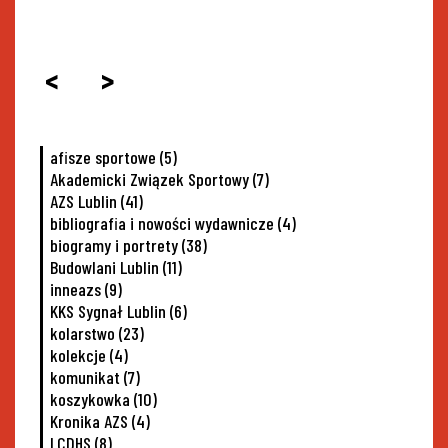
<
>
afisze sportowe
(5)
Akademicki Związek Sportowy
(7)
AZS Lublin
(41)
bibliografia i nowości wydawnicze
(4)
biogramy i portrety
(38)
Budowlani Lublin
(11)
inneazs
(9)
KKS Sygnał Lublin
(6)
kolarstwo
(23)
kolekcje
(4)
komunikat
(7)
koszykowka
(10)
Kronika AZS
(4)
LCDHS
(8)