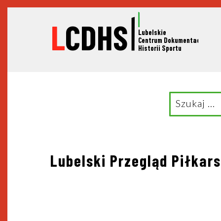
L
CDHS
Lubelskie
C
entrum Dokumentacji
Historii Sportu
Search
for:
Nawigacja
Lubelski Przegląd Piłkars
wpisu