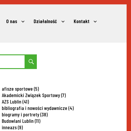
O nas
Działalność
Kontakt
expand
expand
expand
child
child
child
menu
menu
menu
Search
afisze sportowe
(5)
Akademicki Związek Sportowy
(7)
AZS Lublin
(41)
bibliografia i nowości wydawnicze
(4)
biogramy i portrety
(38)
Budowlani Lublin
(11)
inneazs
(9)