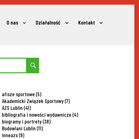
O nas
Działalność
Kontakt
expand
expand
expand
child
child
child
menu
menu
menu
Search
afisze sportowe
(5)
Akademicki Związek Sportowy
(7)
AZS Lublin
(41)
bibliografia i nowości wydawnicze
(4)
biogramy i portrety
(38)
Budowlani Lublin
(11)
inneazs
(9)