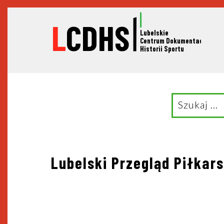
L
CDHS
Lubelskie
C
entrum Dokumentacji
Historii Sportu
Search
for:
Nawigacja
Lubelski Przegląd Piłkars
wpisu