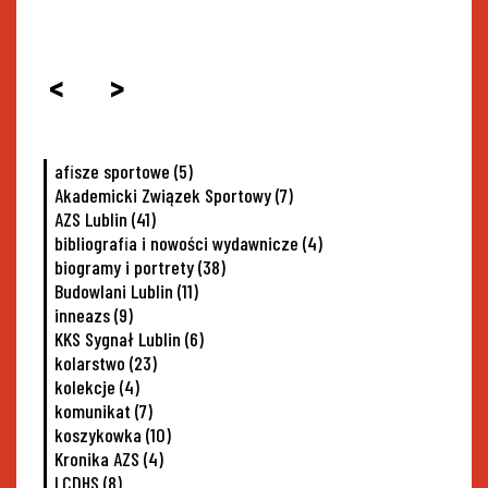
<
>
afisze sportowe
(5)
Akademicki Związek Sportowy
(7)
AZS Lublin
(41)
bibliografia i nowości wydawnicze
(4)
biogramy i portrety
(38)
Budowlani Lublin
(11)
inneazs
(9)
KKS Sygnał Lublin
(6)
kolarstwo
(23)
kolekcje
(4)
komunikat
(7)
koszykowka
(10)
Kronika AZS
(4)
LCDHS
(8)