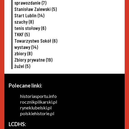
sprawozdanie
(7)
Stanisław Zalewski
(5)
Start Lublin
(14)
szachy
(8)
tenis stołowy
(6)
TKKF
(5)
Towarzystwo Sokół
(6)
wystawy
(14)
zbiory
(8)
Zbiory prywatne
(19)
żużel
(5)
Polecane linki:
historiasportu.info
rocznikpilkarski.pl
ryneklubelski.pl
polskiehistorie.pl
LCDHS: