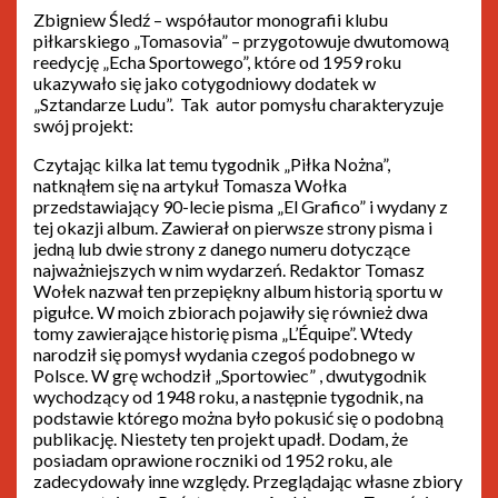
Zbigniew Śledź – współautor monografii klubu
piłkarskiego „Tomasovia” – przygotowuje dwutomową
reedycję „Echa Sportowego”, które od 1959 roku
ukazywało się jako cotygodniowy dodatek w
„Sztandarze Ludu”. Tak autor pomysłu charakteryzuje
swój projekt:
Czytając kilka lat temu tygodnik „Piłka Nożna”,
natknąłem się na artykuł Tomasza Wołka
przedstawiający 90-lecie pisma „El Grafico” i wydany z
tej okazji album. Zawierał on pierwsze strony pisma i
jedną lub dwie strony z danego numeru dotyczące
najważniejszych w nim wydarzeń. Redaktor Tomasz
Wołek nazwał ten przepiękny album historią sportu w
pigułce. W moich zbiorach pojawiły się również dwa
tomy zawierające historię pisma „L’Équipe”. Wtedy
narodził się pomysł wydania czegoś podobnego w
Polsce. W grę wchodził „Sportowiec” , dwutygodnik
wychodzący od 1948 roku, a następnie tygodnik, na
podstawie którego można było pokusić się o podobną
publikację. Niestety ten projekt upadł. Dodam, że
posiadam oprawione roczniki od 1952 roku, ale
zadecydowały inne względy. Przeglądając własne zbiory