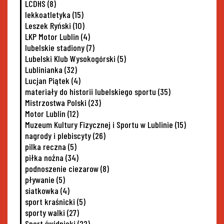
LCDHS
(8)
lekkoatletyka
(15)
Leszek Ryński
(10)
LKP Motor Lublin
(4)
lubelskie stadiony
(7)
Lubelski Klub Wysokogórski
(5)
Lublinianka
(32)
Lucjan Piątek
(4)
materiały do historii lubelskiego sportu
(35)
Mistrzostwa Polski
(23)
Motor Lublin
(12)
Muzeum Kultury Fizycznej i Sportu w Lublinie
(15)
nagrody i plebiscyty
(26)
pilka reczna
(5)
piłka nożna
(34)
podnoszenie ciezarow
(8)
pływanie
(5)
siatkowka
(4)
sport kraśnicki
(5)
sporty walki
(27)
Sport świdnicki
(22)