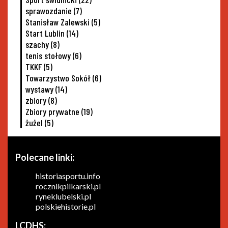
sprawozdanie
(7)
Stanisław Zalewski
(5)
Start Lublin
(14)
szachy
(8)
tenis stołowy
(6)
TKKF
(5)
Towarzystwo Sokół
(6)
wystawy
(14)
zbiory
(8)
Zbiory prywatne
(19)
żużel
(5)
Polecane linki:
historiasportu.info
rocznikpilkarski.pl
ryneklubelski.pl
polskiehistorie.pl
LCDHS: