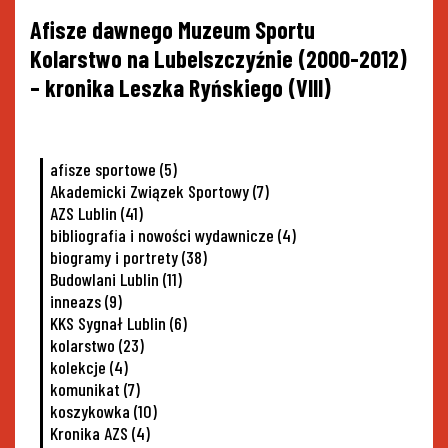
Nawigacja
Afisze dawnego Muzeum Sportu
wpisu
Kolarstwo na Lubelszczyźnie (2000-2012)
– kronika Leszka Ryńskiego (VIII)
afisze sportowe
(5)
Akademicki Związek Sportowy
(7)
AZS Lublin
(41)
bibliografia i nowości wydawnicze
(4)
biogramy i portrety
(38)
Budowlani Lublin
(11)
inneazs
(9)
KKS Sygnał Lublin
(6)
kolarstwo
(23)
kolekcje
(4)
komunikat
(7)
koszykowka
(10)
Kronika AZS
(4)