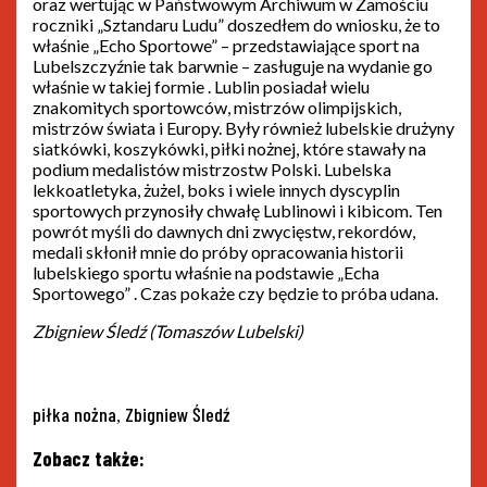
oraz wertując w Państwowym Archiwum w Zamościu
roczniki „Sztandaru Ludu” doszedłem do wniosku, że to
właśnie „Echo Sportowe” – przedstawiające sport na
Lubelszczyźnie tak barwnie – zasługuje na wydanie go
właśnie w takiej formie . Lublin posiadał wielu
znakomitych sportowców, mistrzów olimpijskich,
mistrzów świata i Europy. Były również lubelskie drużyny
siatkówki, koszykówki, piłki nożnej, które stawały na
podium medalistów mistrzostw Polski. Lubelska
lekkoatletyka, żużel, boks i wiele innych dyscyplin
sportowych przynosiły chwałę Lublinowi i kibicom. Ten
powrót myśli do dawnych dni zwycięstw, rekordów,
medali skłonił mnie do próby opracowania historii
lubelskiego sportu właśnie na podstawie „Echa
Sportowego” . Czas pokaże czy będzie to próba udana.
Zbigniew Śledź (Tomaszów Lubelski)
Tags
piłka nożna
Zbigniew Śledź
,
Zobacz także: