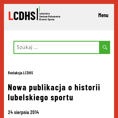
L
CDHS
Lubelskie
Menu
C
entrum Dokumentacji
Historii Sportu
Search
Sear
for:
Redakcja LCDHS
Nowa publikacja o historii
lubelskiego sportu
24 sierpnia 2014