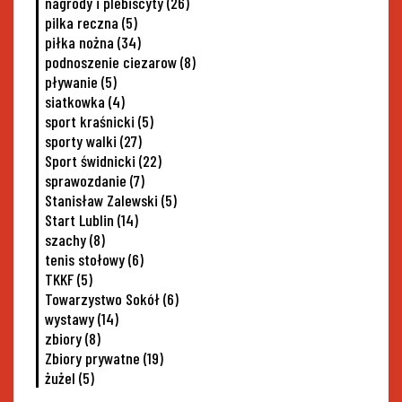
nagrody i plebiscyty
(26)
pilka reczna
(5)
piłka nożna
(34)
podnoszenie ciezarow
(8)
pływanie
(5)
siatkowka
(4)
sport kraśnicki
(5)
sporty walki
(27)
Sport świdnicki
(22)
sprawozdanie
(7)
Stanisław Zalewski
(5)
Start Lublin
(14)
szachy
(8)
tenis stołowy
(6)
TKKF
(5)
Towarzystwo Sokół
(6)
wystawy
(14)
zbiory
(8)
Zbiory prywatne
(19)
żużel
(5)