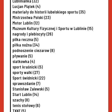
Lublinianka
(32)
Lucjan Piątek
(4)
materiały do historii lubelskiego sportu
(35)
Mistrzostwa Polski
(23)
Motor Lublin
(12)
Muzeum Kultury Fizycznej i Sportu w Lublinie
(15)
nagrody i plebiscyty
(26)
pilka reczna
(5)
piłka nożna
(34)
podnoszenie ciezarow
(8)
pływanie
(5)
siatkowka
(4)
sport kraśnicki
(5)
sporty walki
(27)
Sport świdnicki
(22)
sprawozdanie
(7)
Stanisław Zalewski
(5)
Start Lublin
(14)
szachy
(8)
tenis stołowy
(6)
TKKF
(5)