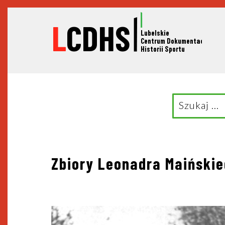
L
CDHS
Lubelskie
C
entrum Dokumentacji
Historii Sportu
Search
for:
Nawigacja
Zbiory Leonadra Maiński
wpisu