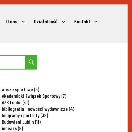
O nas
Działalność
Kontakt
expand
expand
expand
child
child
child
menu
menu
menu
Search
afisze sportowe
(5)
Akademicki Związek Sportowy
(7)
AZS Lublin
(41)
bibliografia i nowości wydawnicze
(4)
biogramy i portrety
(38)
Budowlani Lublin
(11)
inneazs
(9)