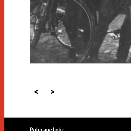
<
>
Polecane linki: