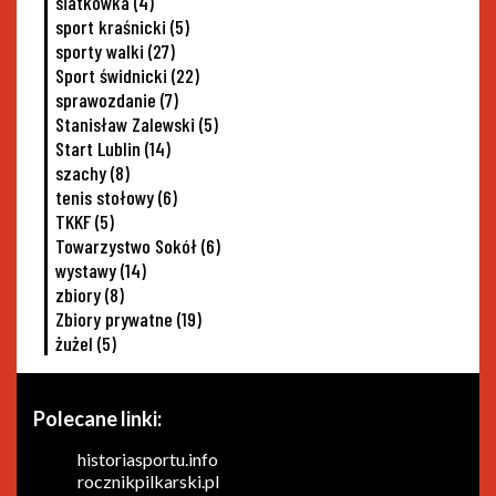
siatkowka
(4)
sport kraśnicki
(5)
sporty walki
(27)
Sport świdnicki
(22)
sprawozdanie
(7)
Stanisław Zalewski
(5)
Start Lublin
(14)
szachy
(8)
tenis stołowy
(6)
TKKF
(5)
Towarzystwo Sokół
(6)
wystawy
(14)
zbiory
(8)
Zbiory prywatne
(19)
żużel
(5)
Polecane linki:
historiasportu.info
rocznikpilkarski.pl