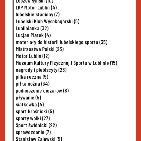
Leszek Ryński
(10)
LKP Motor Lublin
(4)
lubelskie stadiony
(7)
Lubelski Klub Wysokogórski
(5)
Lublinianka
(32)
Lucjan Piątek
(4)
materiały do historii lubelskiego sportu
(35)
Mistrzostwa Polski
(23)
Motor Lublin
(12)
Muzeum Kultury Fizycznej i Sportu w Lublinie
(15)
nagrody i plebiscyty
(26)
pilka reczna
(5)
piłka nożna
(34)
podnoszenie ciezarow
(8)
pływanie
(5)
siatkowka
(4)
sport kraśnicki
(5)
sporty walki
(27)
Sport świdnicki
(22)
sprawozdanie
(7)
Stanisław Zalewski
(5)