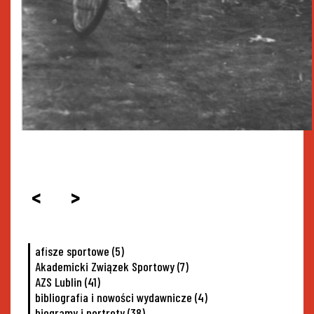
<
>
afisze sportowe
(5)
Akademicki Związek Sportowy
(7)
AZS Lublin
(41)
bibliografia i nowości wydawnicze
(4)
biogramy i portrety
(38)