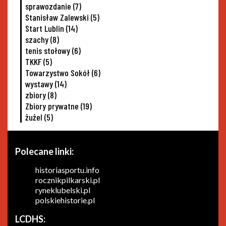
sprawozdanie
(7)
Stanisław Zalewski
(5)
Start Lublin
(14)
szachy
(8)
tenis stołowy
(6)
TKKF
(5)
Towarzystwo Sokół
(6)
wystawy
(14)
zbiory
(8)
Zbiory prywatne
(19)
żużel
(5)
Polecane linki:
historiasportu.info
rocznikpilkarski.pl
ryneklubelski.pl
polskiehistorie.pl
LCDHS: