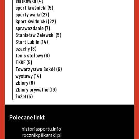
siatkowka
(4)
sport kraśnicki
(5)
sporty walki
(27)
Sport świdnicki
(22)
sprawozdanie
(7)
Stanisław Zalewski
(5)
Start Lublin
(14)
szachy
(8)
tenis stołowy
(6)
TKKF
(5)
Towarzystwo Sokół
(6)
wystawy
(14)
zbiory
(8)
Zbiory prywatne
(19)
żużel
(5)
Polecane linki:
historiasportu.info
rocznikpilkarski.pl