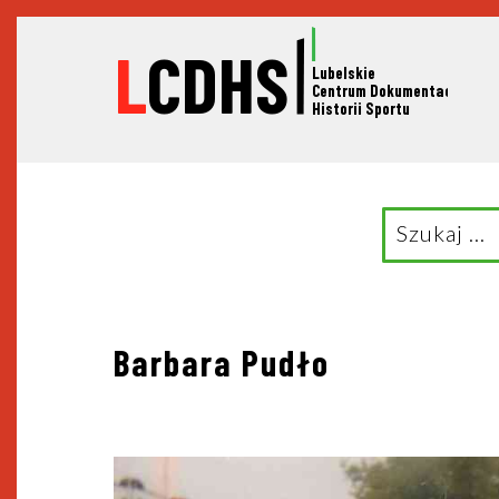
L
CDHS
Lubelskie
C
entrum Dokumentacji
Historii Sportu
Search
for:
Nawigacja
Barbara Pudło
wpisu