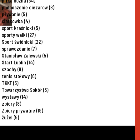
piłka nożna
(34)
podnoszenie ciezarow
(8)
pływanie
(5)
siatkowka
(4)
sport kraśnicki
(5)
sporty walki
(27)
Sport świdnicki
(22)
sprawozdanie
(7)
Stanisław Zalewski
(5)
Start Lublin
(14)
szachy
(8)
tenis stołowy
(6)
TKKF
(5)
Towarzystwo Sokół
(6)
wystawy
(14)
zbiory
(8)
Zbiory prywatne
(19)
żużel
(5)