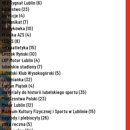
KKS Sygnał Lublin
(6)
kolarstwo
(23)
kolekcje
(4)
komunikat
(7)
koszykowka
(10)
Kronika AZS
(4)
LCDHS
(8)
lekkoatletyka
(15)
Leszek Ryński
(10)
LKP Motor Lublin
(4)
lubelskie stadiony
(7)
Lubelski Klub Wysokogórski
(5)
Lublinianka
(32)
Lucjan Piątek
(4)
materiały do historii lubelskiego sportu
(35)
Mistrzostwa Polski
(23)
Motor Lublin
(12)
Muzeum Kultury Fizycznej i Sportu w Lublinie
(15)
nagrody i plebiscyty
(26)
pilka reczna
(5)