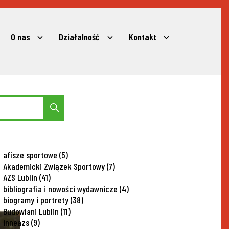
O nas
Działalność
Kontakt
expand
expand
expand
child
child
child
menu
menu
menu
Search
afisze sportowe
(5)
Akademicki Związek Sportowy
(7)
AZS Lublin
(41)
bibliografia i nowości wydawnicze
(4)
biogramy i portrety
(38)
Budowlani Lublin
(11)
inneazs
(9)