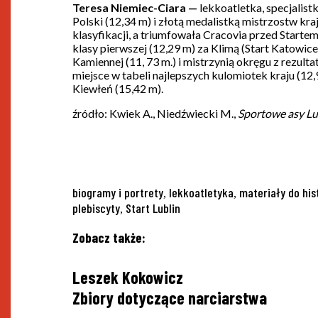
Teresa Niemiec-Ciara —
lekkoatletka, specjalis
Polski (12,34 m) i złotą medalistką mistrzostw kra
klasyfikacji, a triumfowała Cracovia przed Starte
klasy pierwszej (12,29 m) za Klimą (Start Katowice
Kamiennej (11, 73 m.) i mistrzynią okręgu z rezul
miejsce w tabeli najlepszych kulomiotek kraju (12,
Kiewłeń (15,42 m).
źródło: Kwiek A., Niedźwiecki M.,
Sportowe asy Lu
Tags
biogramy i portrety
lekkoatletyka
materiały do his
,
,
plebiscyty
Start Lublin
,
Zobacz także:
Nawigacja
Leszek Kokowicz
wpisu
Zbiory dotyczące narciarstwa