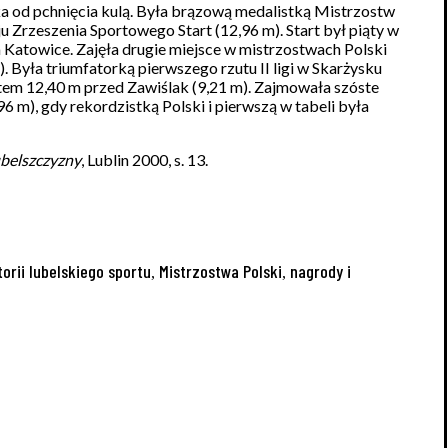
tka od pchnięcia kulą. Była brązową medalistką Mistrzostw
ju Zrzeszenia Sportowego Start (12,96 m). Start był piąty w
m Katowice. Zajęła drugie miejsce w mistrzostwach Polski
). Była triumfatorką pierwszego rzutu II ligi w Skarżysku
tatem 12,40 m przed Zawiślak (9,21 m). Zajmowała szóste
96 m), gdy rekordzistką Polski i pierwszą w tabeli była
belszczyzny
, Lublin 2000, s. 13.
torii lubelskiego sportu
Mistrzostwa Polski
nagrody i
,
,