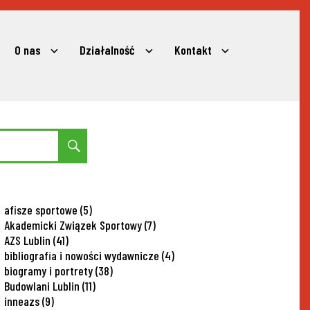
O nas
Działalność
Kontakt
expand
expand
expand
child
child
child
menu
menu
menu
Search
afisze sportowe
(5)
Akademicki Związek Sportowy
(7)
AZS Lublin
(41)
bibliografia i nowości wydawnicze
(4)
biogramy i portrety
(38)
Budowlani Lublin
(11)
inneazs
(9)