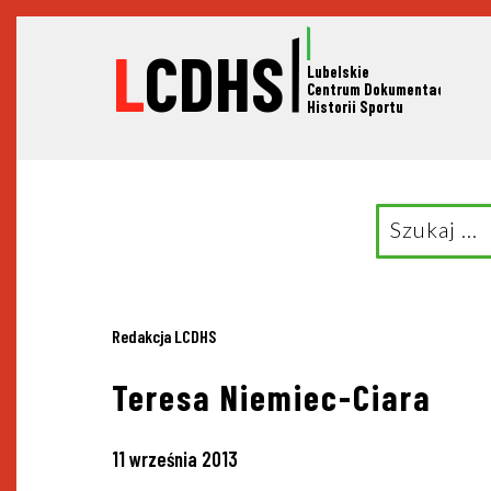
L
CDHS
Lubelskie
C
entrum Dokumentacji
Historii Sportu
Search
for:
Redakcja LCDHS
Teresa Niemiec-Ciara
11 września 2013