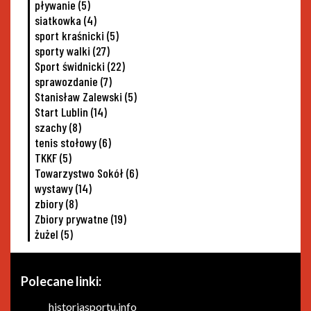
pływanie
(5)
siatkowka
(4)
sport kraśnicki
(5)
sporty walki
(27)
Sport świdnicki
(22)
sprawozdanie
(7)
Stanisław Zalewski
(5)
Start Lublin
(14)
szachy
(8)
tenis stołowy
(6)
TKKF
(5)
Towarzystwo Sokół
(6)
wystawy
(14)
zbiory
(8)
Zbiory prywatne
(19)
żużel
(5)
Polecane linki:
historiasportu.info