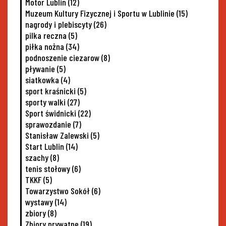
Motor Lublin
(12)
Muzeum Kultury Fizycznej i Sportu w Lublinie
(15)
nagrody i plebiscyty
(26)
pilka reczna
(5)
piłka nożna
(34)
podnoszenie ciezarow
(8)
pływanie
(5)
siatkowka
(4)
sport kraśnicki
(5)
sporty walki
(27)
Sport świdnicki
(22)
sprawozdanie
(7)
Stanisław Zalewski
(5)
Start Lublin
(14)
szachy
(8)
tenis stołowy
(6)
TKKF
(5)
Towarzystwo Sokół
(6)
wystawy
(14)
zbiory
(8)
Zbiory prywatne
(19)