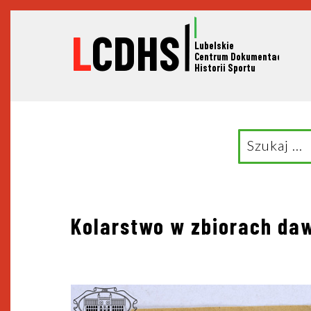
L
CDHS
Lubelskie
C
entrum Dokumentacji
Historii Sportu
Search
for:
Nawigacja
Kolarstwo w zbiorach da
wpisu