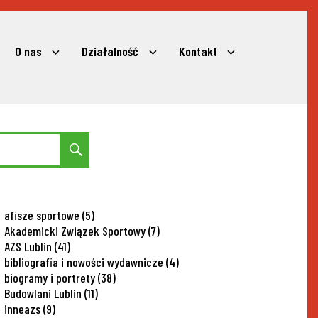
O nas
Działalność
Kontakt
expand
expand
expand
child
child
child
menu
menu
menu
Search
afisze sportowe
(5)
Akademicki Związek Sportowy
(7)
AZS Lublin
(41)
bibliografia i nowości wydawnicze
(4)
biogramy i portrety
(38)
Budowlani Lublin
(11)
inneazs
(9)