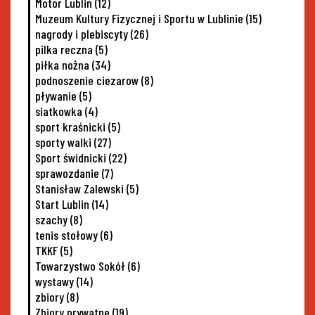
Motor Lublin
(12)
Muzeum Kultury Fizycznej i Sportu w Lublinie
(15)
nagrody i plebiscyty
(26)
pilka reczna
(5)
piłka nożna
(34)
podnoszenie ciezarow
(8)
pływanie
(5)
siatkowka
(4)
sport kraśnicki
(5)
sporty walki
(27)
Sport świdnicki
(22)
sprawozdanie
(7)
Stanisław Zalewski
(5)
Start Lublin
(14)
szachy
(8)
tenis stołowy
(6)
TKKF
(5)
Towarzystwo Sokół
(6)
wystawy
(14)
zbiory
(8)
Zbiory prywatne
(19)