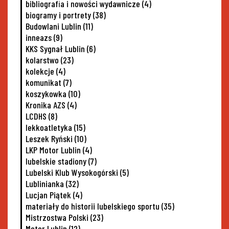
bibliografia i nowości wydawnicze
(4)
biogramy i portrety
(38)
Budowlani Lublin
(11)
inneazs
(9)
KKS Sygnał Lublin
(6)
kolarstwo
(23)
kolekcje
(4)
komunikat
(7)
koszykowka
(10)
Kronika AZS
(4)
LCDHS
(8)
lekkoatletyka
(15)
Leszek Ryński
(10)
LKP Motor Lublin
(4)
lubelskie stadiony
(7)
Lubelski Klub Wysokogórski
(5)
Lublinianka
(32)
Lucjan Piątek
(4)
materiały do historii lubelskiego sportu
(35)
Mistrzostwa Polski
(23)
Motor Lublin
(12)